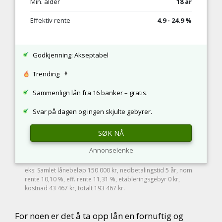
Min. alder
18 år
Effektiv rente
4.9 - 24.9 %
Godkjenning: Akseptabel
Trending
Sammenlign lån fra 16 banker – gratis.
Svar på dagen og ingen skjulte gebyrer.
SØK NÅ
Annonselenke
eks: Samlet lånebeløp 150 000 kr, nedbetalingstid 5 år, nom.
rente 10,10 %, eff. rente 11,31 %, etableringsgebyr 0 kr,
kostnad 43 467 kr, totalt 193 467 kr.
For noen er det å ta opp lån en fornuftig og