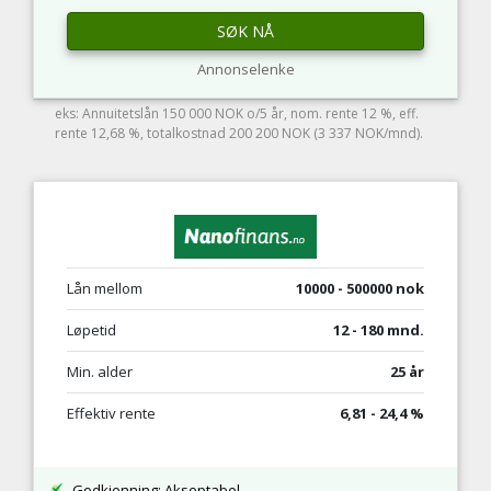
SØK NÅ
Annonselenke
eks: Annuitetslån 150 000 NOK o/5 år, nom. rente 12 %, eff.
rente 12,68 %, totalkostnad 200 200 NOK (3 337 NOK/mnd).
Lån mellom
10000 - 500000 nok
Løpetid
12 - 180 mnd.
Min. alder
25 år
Effektiv rente
6,81 - 24,4 %
Godkjenning: Akseptabel