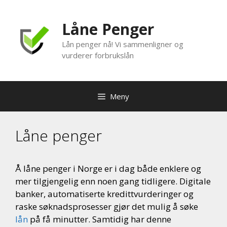
Hopp
til
Låne Penger
innhold
Lån penger nå! Vi sammenligner og
vurderer forbrukslån
Meny
Låne penger
Å låne penger i Norge er i dag både enklere og
mer tilgjengelig enn noen gang tidligere. Digitale
banker, automatiserte kredittvurderinger og
raske søknadsprosesser gjør det mulig å søke
lån
på få minutter. Samtidig har denne