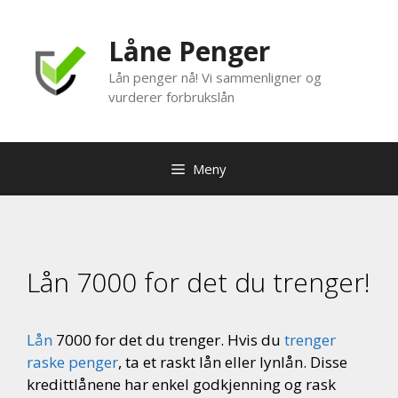
Hopp
til
Låne Penger
innhold
Lån penger nå! Vi sammenligner og
vurderer forbrukslån
Meny
Lån 7000 for det du trenger!
Lån
7000 for det du trenger. Hvis du
trenger
raske penger
, ta et raskt lån eller lynlån. Disse
kredittlånene har enkel godkjenning og rask